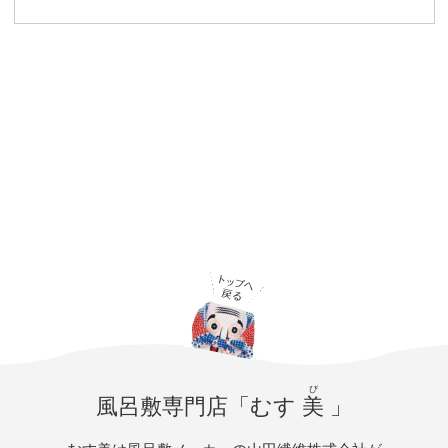
び
風呂敷専門店「むす
美
」