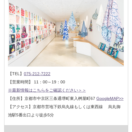
【TEL】
075-212-7222
【営業時間】 11：00～19：00
※最新情報はこちらをご確認ください＞＞
【住所】京都市中京区三条通堺町東入桝屋町67
GoogleMAP>>
【アクセス】京都市営地下鉄烏丸線もしくは東西線 烏丸御
池駅5番出口より徒歩5分