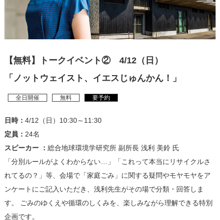
【無料】トークイベント② 4/12（日）
「ノットウェイスト、イエスじゅんかん！」
全日開催
無料
要予約
日時：
4/12（日）10:30～11:30
定員：
24名
スピーカー ：
総合地球環境学研究所 副所長 浅利 美鈴 氏
「分別ルールがよくわからない…」「これって本当にリサイクルさ
れてるの？」等、会場で「家庭ごみ」に関する疑問やモヤモヤをア
ンケートにご記入いただき、浅利先生がその場で分類・回答しま
す。 ごみのゆくえや循環のしくみを、楽しみながら理解できる特別
企画です。