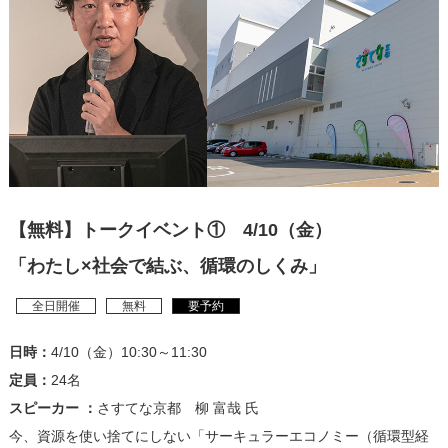
【無料】トークイベント① 4/10（金）
「わたし×社会で結ぶ、循環のしくみ」
全日開催
無料
要予約
日時：
4/10（金）10:30～11:30
定員：
24名
スピーカー ：
さすてな京都 柳 富哉 氏
今、資源を使い捨てにしない「サーキュラーエコノミー（循環型経