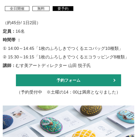
全日開催
無料
要予約
（約45分/ 1日2回）
定員：
16名
時間帯 ：
① 14:00～14:45「1枚のふろしきでつくるエコバッグ10種類」
② 15:30～16:15「1枚のふろしきでつくるエコラッピング8種類」
講師：
むす美アートディレクター 山田 悦子氏
予約フォーム
（予約受付中 ※土曜の14：00は満席となりました）