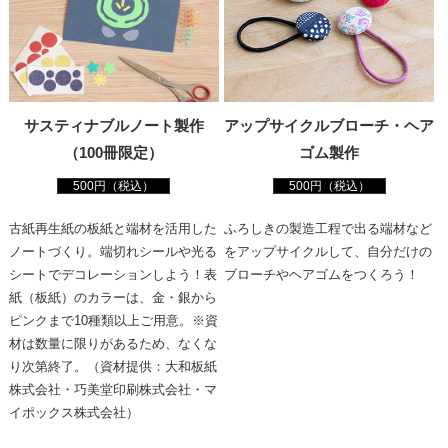
サスティナブルノート製作
アップサイクルブローチ・ヘア
（100冊限定）
ゴム製作
500円（税込）
500円（税込）
古紙再生紙の板紙と端材を活用した
ふろしきの製造工程で出る端材など
ノートづくり。端切れシールや光る
をアップサイクルして、自分だけの
シートでデコレーションしよう！表
ブローチやヘアゴムをつくろう！
紙（板紙）のカラーは、金・銀から
ピンクまで10種類以上ご用意。※資
材は数量に限りがあるため、なくな
り次第終了。（資材提供：大和板紙
株式会社・巧美堂印刷株式会社・マ
イポックス株式会社）