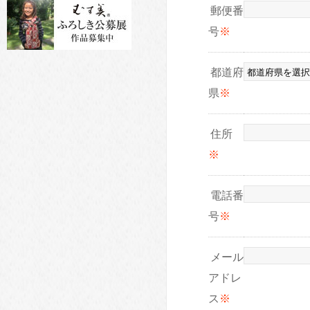
郵便番
号
※
都道府
県
※
住所
※
電話番
号
※
メール
アドレ
ス
※