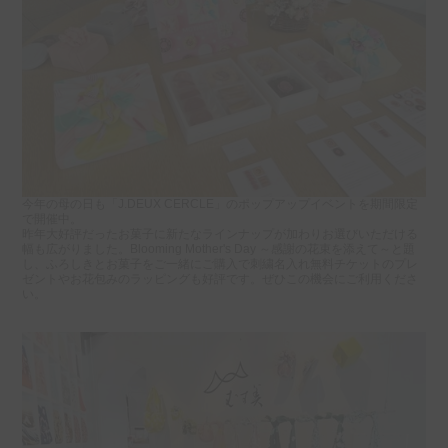
今年の母の日も「J.DEUX CERCLE」のポップアップイベントを期間限定
で開催中。
昨年大好評だったお菓子に新たなラインナップが加わりお選びいただける
幅も広がりました。Blooming Mother's Day ～感謝の花束を添えて～と題
し、ふろしきとお菓子をご一緒にご購入で刺繍名入れ無料チケットのプレ
ゼントやお花包みのラッピングも好評です。ぜひこの機会にご利用くださ
い。