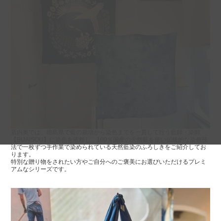
店内奥では、徳島県で藍の栽培から染色までを一貫して行う藍師・染師
【BUAISOU】に染色を依頼し、100％国産の天然藍を使い伝統的な染色技
法で一枚ずつ手作業で染められている天然藍染のふろしきをご紹介してお
ります。
特別な贈り物をされたい方やご自分へのご褒美にお選びいただけるプレミ
アムなシリーズです。