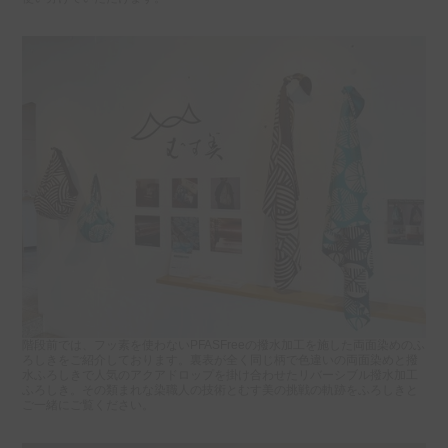
階段前では、フッ素を使わないPFASFreeの撥水加工を施した両面染めのふ
ろしきをご紹介しております。裏表が全く同じ柄で色違いの両面染めと撥
水ふろしきで人気のアクアドロップを掛け合わせたリバーシブル撥水加工
ふろしき。その類まれな染職人の技術とむす美の挑戦の軌跡をふろしきと
ご一緒にご覧ください。