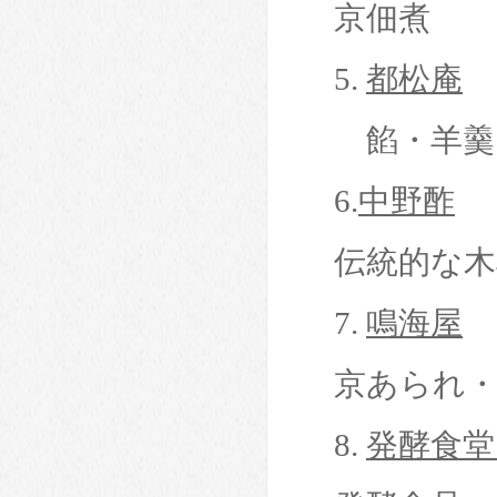
京佃煮
5.
都松庵
餡・羊羹
6.
中野酢
伝統的な木
7.
鳴海屋
京あられ
8.
発酵食堂