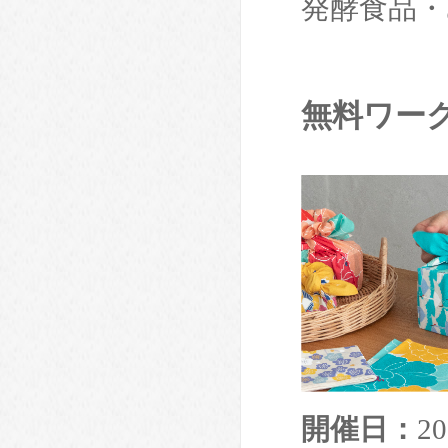
発酵食品
無料ワー
開催日：
2