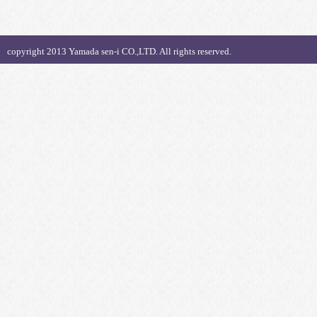
copyright 2013 Yamada sen-i CO.,LTD. All rights reserved.