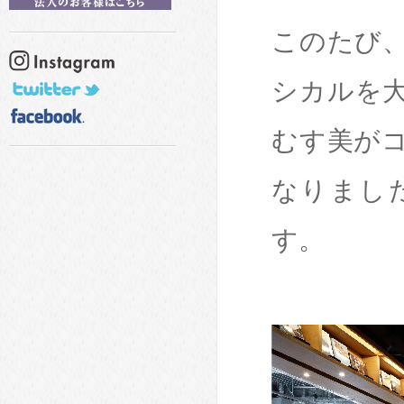
このたび
シカルを
むす美がコ
なりまし
す。