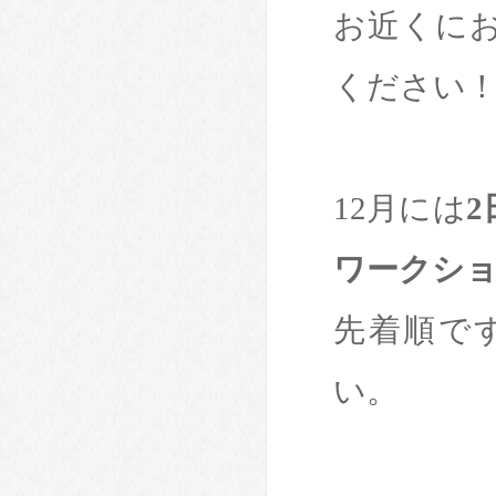
お近くに
ください
12月には
ワークシ
先着順で
い。