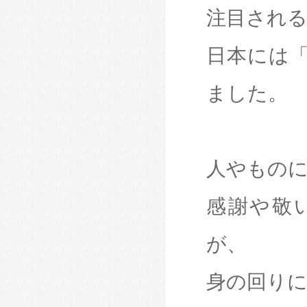
注目され
日本には
ました。
人やもの
感謝や敬
が、
身の回り