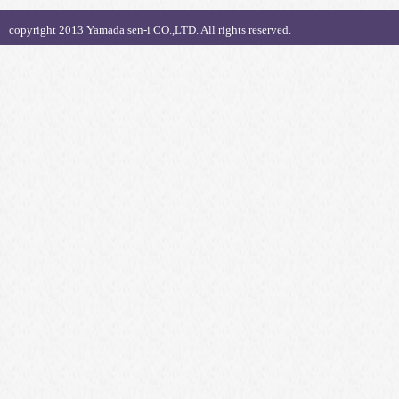
copyright 2013 Yamada sen-i CO.,LTD. All rights reserved.