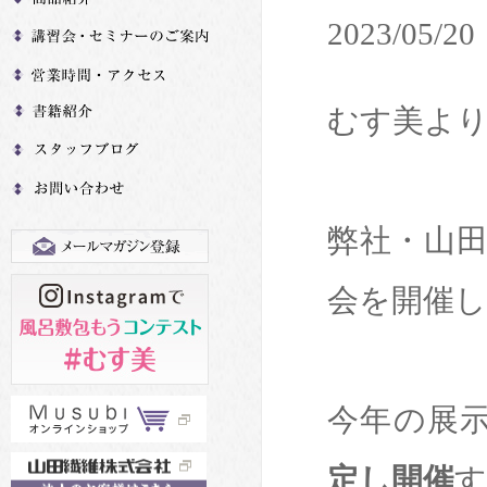
2023/05/20
むす美よ
弊社・山田
会を開催
今年の展
定し開催
す