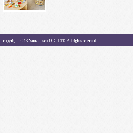
copyright 2013 Yamada sen-i CO.,LTD. All rights reserved.