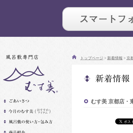
トップページ
>
新着情報
>
京
むす美 京都店・