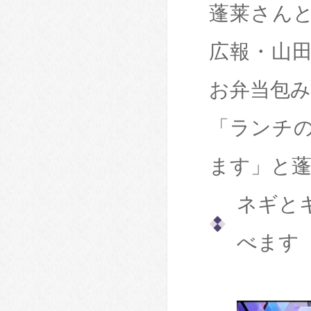
蓬莱さん
広報・山
お弁当包
「ランチ
ます」
と
ネギと
べます