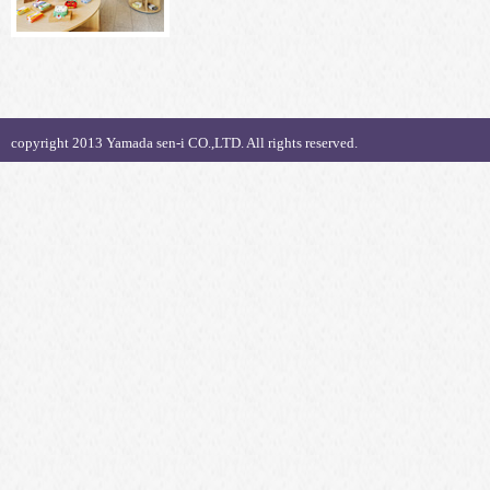
copyright 2013 Yamada sen-i CO.,LTD. All rights reserved.