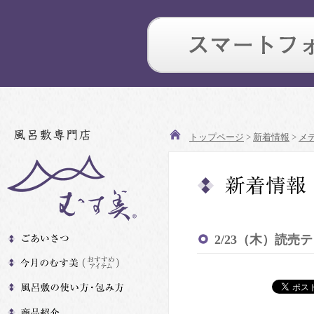
トップページ
>
新着情報
>
メ
2/23（木）読売