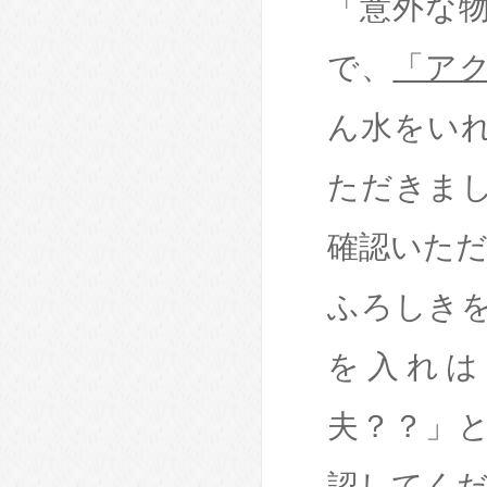
「意外な
で、
「ア
ん水をい
ただきま
確認いた
ふろしき
を入れは
夫？？」
認してく