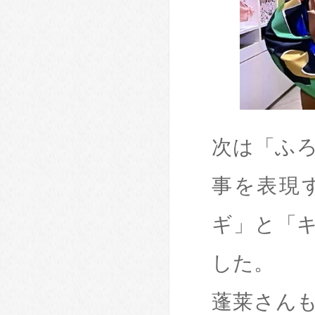
次は「ふ
事を表現
ギ」と「
した。
蓬莱さん