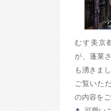
むす美京
が、蓬莱
も湧きま
ご覧いた
の内容を
可愛い