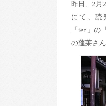
昨日、2月
にて、
読
「ten」
の
の蓬莱さ