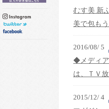
むす美 新ふ
美で包も
2016/08/ 5
◆メディア
は、ＴＶ
2015/12/ 4