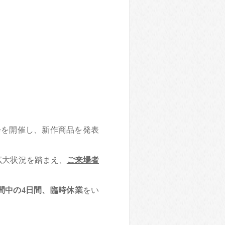
会を開催し、新作商品を発表
拡大状況を踏まえ、
ご来場者
間中の4日間
、
臨時休業
をい