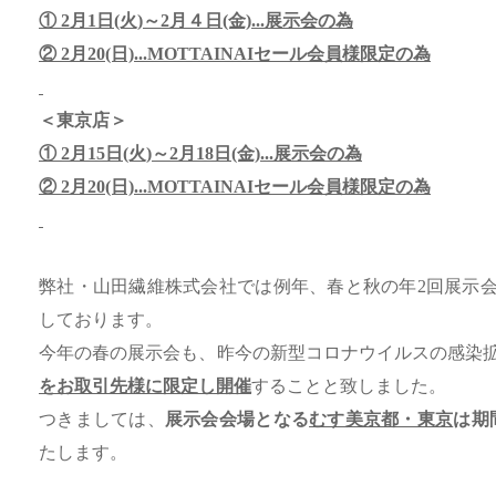
① 2月1日(火)～2月４日(金)...展示会の為
② 2月20(日)...
MOTTAINAIセール
会員様限定の為
＜東京店＞
① 2月15日(火)～2月18日(金)...展示会の為
② 2月20(日)...
MOTTAINAIセール
会員様限定の為
弊社・山田繊維株式会社では例年、春と秋の年2回展示
しております。
今年の春の展示会も、昨今の新型コロナウイルスの感染
をお取引先様に限定し開催
することと致しました。
つきましては、
展示会会場となる
むす美京都・東京
は期
たします。