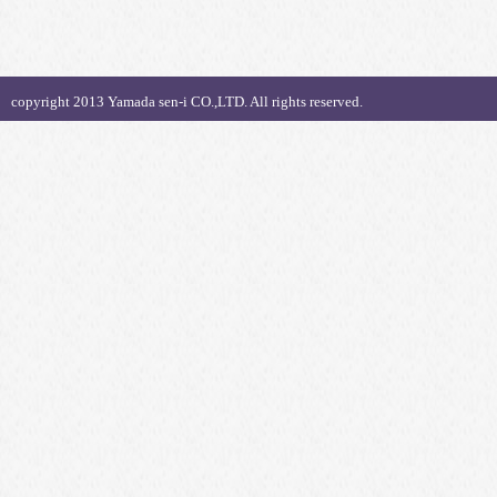
copyright 2013 Yamada sen-i CO.,LTD. All rights reserved.