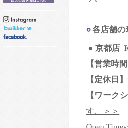
各店舗
の
● 京都店 K
【営業時間
【定休日】
【ワーク
す。＞＞
Open Times: