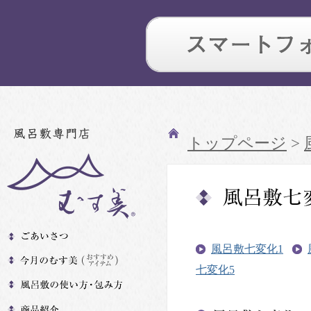
トップページ
>
風呂敷七変化1
七変化5