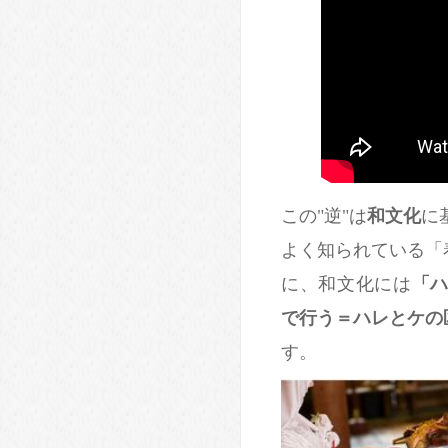
この"逆"は
和文化
に
よく知られている「
に、和文化には
「ハ
で行う＝ハレとケの
す。