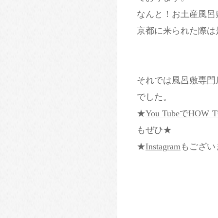
なんと！お土産風
京都に来られた際は
それでは
風呂敷専門
でした。
★
You TubeでHO
もぜひ★
★
Instagram
もござい