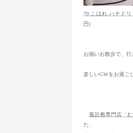
70 こはれ ハチドリ
円)
お揃いお散歩で、行
楽しいGWを
風呂敷専門店「む
た。