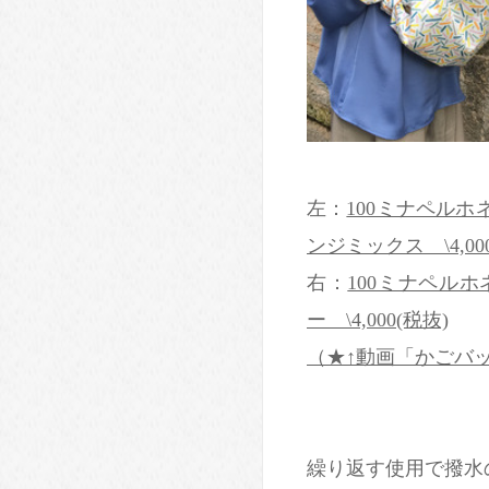
左：
100ミナペルホネン
ンジミックス \4,00
右：
100ミナペルホ
ー \4,000(税抜)
（★↑動画「かごバ
繰り返す使用で撥水