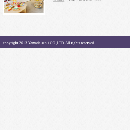
copyright 2013 Yamada sen-i CO.,LTD. All rights reserved.