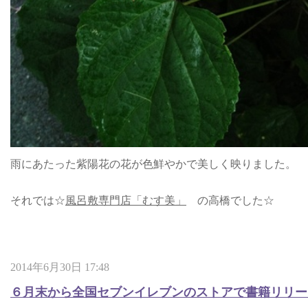
雨にあたった紫陽花の花が色鮮やかで美しく映りました。
それでは☆
風呂敷専門店「むす美」
の高橋でした☆
2014年6月30日 17:48
６月末から全国セブンイレブンのストアで書籍リリー