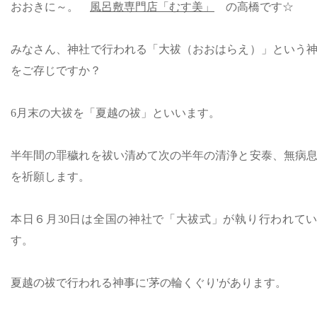
おおきに～。
風呂敷専門店「むす美」
の高橋です☆
みなさん、神社で行われる「大祓（おおはらえ）」という
をご存じですか？
6月末の大祓を「夏越の祓」といいます。
半年間の罪穢れを祓い清めて次の半年の清浄と安泰、無病
を祈願します。
本日６月30日は全国の神社で「大祓式」が執り行われて
す。
夏越の祓で行われる神事に'茅の輪くぐり'があります。