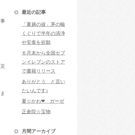
最近の記事
神事
「夏越の祓」茅の輪
くぐりで半年の清浄
や安泰を祈願
６月末から全国セブ
ンイレブンのストア
息災
で書籍リリース
ありがとう と言い
たいんです♪
いま
夏☆かわ❤ ガーゼ
正倉院☆宝物
月間アーカイブ