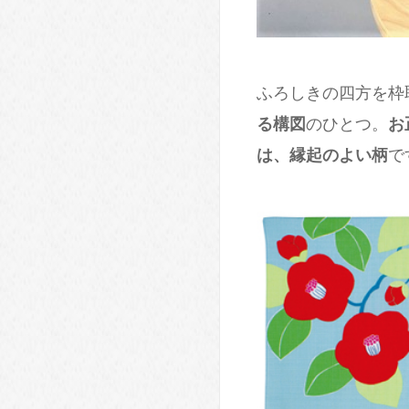
ふろしきの四方を枠
る構図
のひとつ。
お
は、縁起のよい柄
で