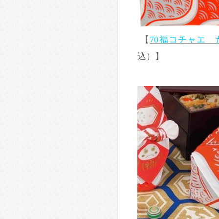
【
70福コチャエ
込）】