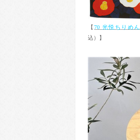
【
70 光悦ちりめ
込）】