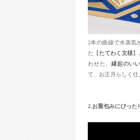
2本の曲線で水蒸気
た【
たてわく文様
】
わせた、
縁起のい
て、お正月らしく仕
2.
お重包みにぴった