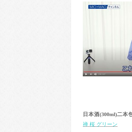
日本酒(300ml)二本
禅 桜 グリーン