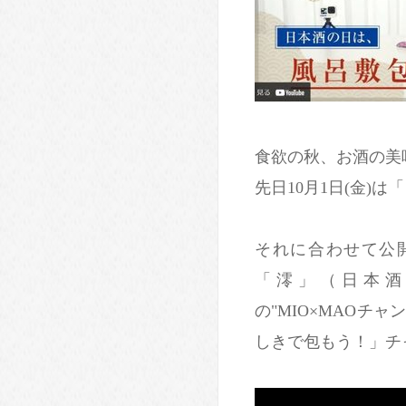
食欲の秋、お酒の美
先日10月1日(金)
それに合わせて公
「澪」（日本酒
の"MIO×MAOチ
しきで包もう！」チ