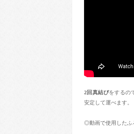
2
回真結び
をするの
安定して運べます。
◎動画で使用したふ