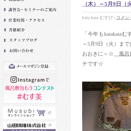
（木）～5月9日（
kata kata むすび
|
コメント
「今年もkatakat
～5月9日（火）まで
おおきに～☆
風呂敷
チです☆