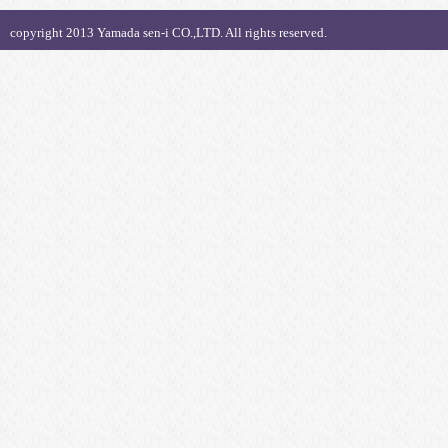
copyright 2013 Yamada sen-i CO.,LTD. All rights reserved.