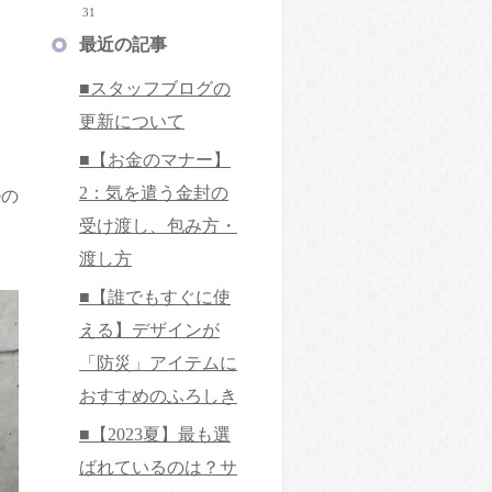
31
最近の記事
■スタッフブログの
更新について
■【お金のマナー】
2：気を遣う金封の
eの
受け渡し、包み方・
渡し方
■【誰でもすぐに使
える】デザインが
「防災」アイテムに
おすすめのふろしき
■【2023夏】最も選
ばれているのは？サ