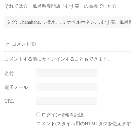
それでは☆
風呂敷専門店「むす美」
の高橋でした☆
タグ:
. hanahane
,
. 撥水
,
. ミナペルホネン
,
. むす美
,
風呂
コメント(0)
コメントする前に
サインイン
することもできます。
名前
電子メール
URL
ログイン情報を記憶
コメント(スタイル用のHTMLタグを使えます