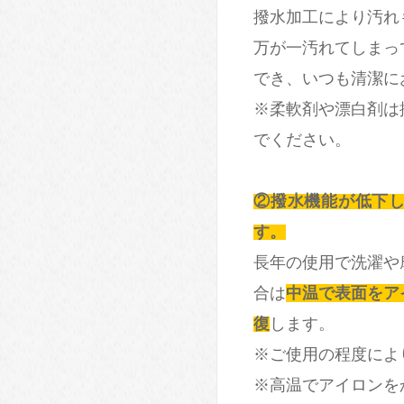
撥水加工により汚れ
万が一汚れてしまっ
でき、いつも清潔に
※柔軟剤や漂白剤は
でください。
②撥水機能が低下
す。
長年の使用で洗濯や
合は
中温で表面をア
復
します。
※ご使用の程度によ
※高温でアイロンを