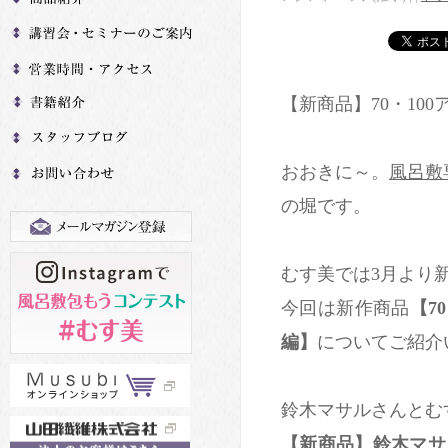
【新商品】70・10
おおきに～。
風呂敷
の堀です。
むす美では3月より
今回は新作商品
【7
編】
についてご紹介
鈴木マサルさんとむ
【新商品】鈴木マサ