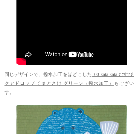
同じデザインで、撥水加工をほどこした
100 kata kata むす
クアドロップ くまとさけ グリーン（撥水加工）
もござ
す。