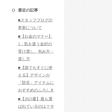
最近の記事
■スタッフブログの
更新について
■【お金のマナー】
2：気を遣う金封の
受け渡し、包み方・
渡し方
■【誰でもすぐに使
える】デザインが
「防災」アイテムに
おすすめのふろしき
■【2023夏】最も選
ばれているのは？サ