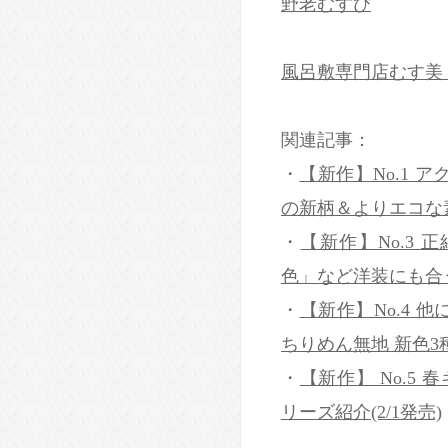
野老むすび
風呂敷専門店むす美
関連記事：
・
【新作】No.1 
の新柄＆よりエコな素材
・
【新作】No.3
色」など洋装にも合う
・
【新作】No.4
ちりめん無地 新色3種
・
【新作】 No.5
リーズ紹介(2/1発売)