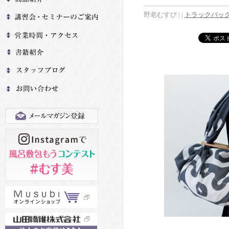
野老むすび
|
|
トラックバック(