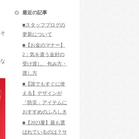
最近の記事
■スタッフブログの
はそ
更新について
■【お金のマナー】
2：気を遣う金封の
切な
受け渡し、包み方・
渡し方
■【誰でもすぐに使
える】デザインが
「防災」アイテムに
おすすめのふろしき
■【2023夏】最も選
ばれているのは？サ