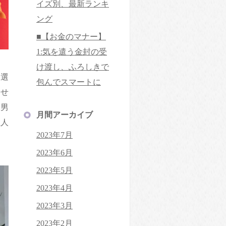
イズ別、最新ランキ
ング
■【お金のマナー】
1:気を遣う金封の受
け渡し、ふろしきで
を選
包んでスマートに
かせ
、男
月間アーカイブ
性人
2023年7月
2023年6月
2023年5月
2023年4月
2023年3月
2023年2月