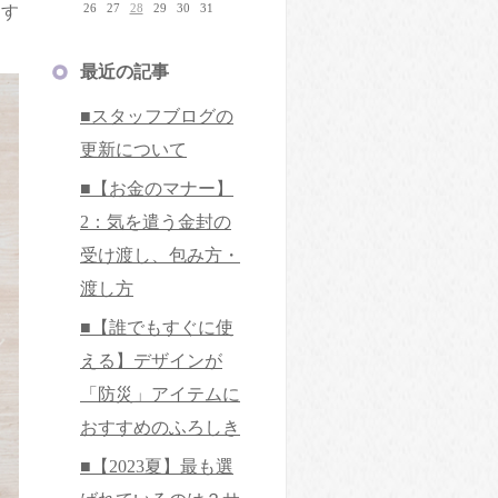
すす
26
27
28
29
30
31
最近の記事
■スタッフブログの
更新について
■【お金のマナー】
2：気を遣う金封の
受け渡し、包み方・
渡し方
■【誰でもすぐに使
える】デザインが
「防災」アイテムに
おすすめのふろしき
■【2023夏】最も選