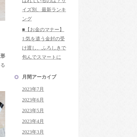
ばれているのは？サ
イズ別、最新ランキ
ング
■【お金のマナー】
1:気を遣う金封の受
け渡し、ふろしきで
な形
包んでスマートに
困る
月間アーカイブ
2023年7月
2023年6月
2023年5月
2023年4月
2023年3月